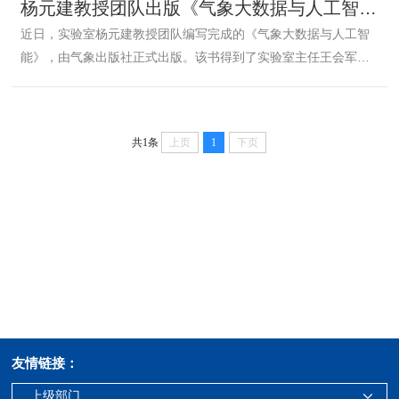
杨元建教授团队出版《气象大数据与人工智能》
近日，实验室杨元建教授团队编写完成的《气象大数据与人工智
能》，由气象出版社正式出版。该书得到了实验室主任王会军院
士和欧洲科学学院王子栋院士作序推荐。目前该教材已经成为大
气科学、应用气象学以及智慧气象相关专业的本科生、研究生课
程指定教材。该书通过本科生和研究...
共1条
上页
1
下页
友情链接：
上级部门